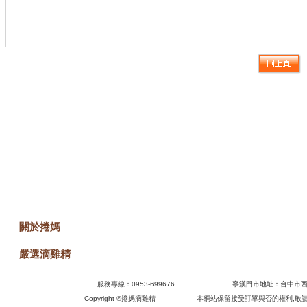
關於捲媽
嚴選滴雞精
訊息快遞
服務專線：0953-699676 寧漢門市地
Copyright ©
捲媽滴雞精 本網站保留接受訂