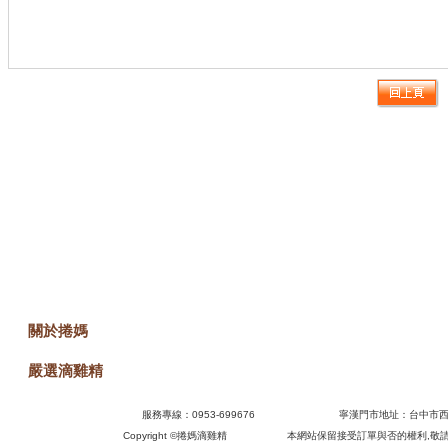
關於捲媽
嚴選滴雞精
訊息快遞
服務專線：0953-699676 寧漢門市地
Copyright ©
捲媽滴雞精 本網站保留接受訂